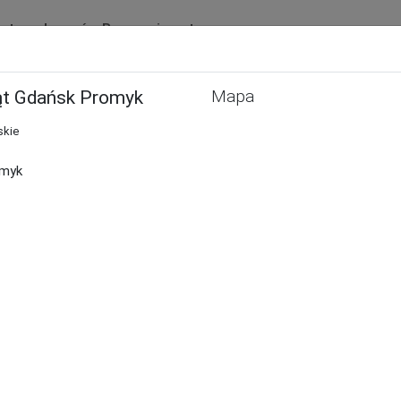
ista ogłoszeń
Baza zwierząt
Ogłoszenia
Schroniska
ąt Gdańsk Promyk
Mapa
Schroniska dla zwierząt Gdańsk
skie
omyk