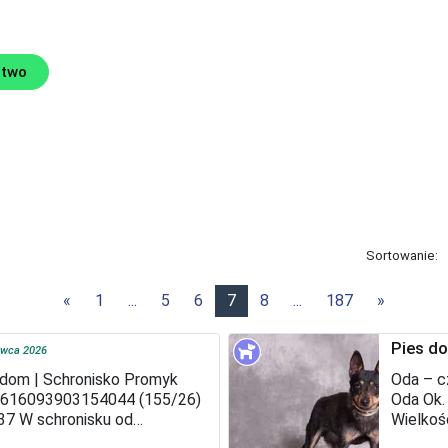
ztwo
Sortowanie:
«
1
...
5
6
7
8
...
187
»
Pies do
rwca 2026
 dom | Schronisko Promyk
Oda – c
t 616093903154044 (155/26)
Oda Ok.
 37 W schronisku od
Wielkoś
ółowy profil Zelda jest w
schroni