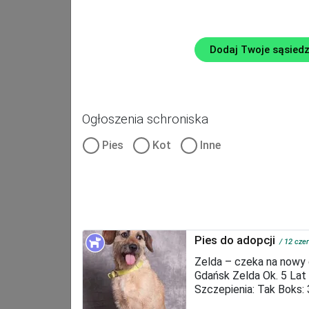
Dodaj Twoje sąsied
Ładowanie mapy...
Ogłoszenia schroniska
Pies
Kot
Inne
Pies do adopcji
12 cze
Zelda – czeka na nowy
Gdańsk Zelda Ok. 5 La
Szczepienia: Tak Boks:
12.06.2026 roku. Szczeg