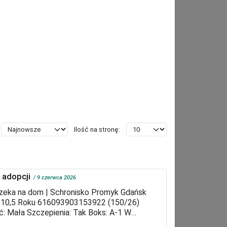
Ilość na stronę:
 adopcji
9 czerwca 2026
zeka na dom | Schronisko Promyk Gdańsk
 10,5 Roku 616093903153922 (150/26)
ć: Mała Szczepienia: Tak Boks: A-1 W
sku od 09.06.2026 roku. Szczegółowy profil