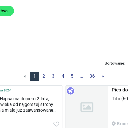
ztwo
Sortowanie:
«
1
2
3
4
5
...
36
»
Pies do
nia 2024
Hapsa ma dopiero 2 lata,
Tito (6
wieka od najgorszej strony.
nia miała już zaawansowane
łoby kilka dni, a nie udałoby
Brod