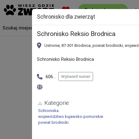
L
Dodaj ogłoszenie
Schronisko dla zwierząt
Szukaj
miejsca
Schronisko Reksio Brodnica
Ustronie, 87-301 Brodnica, powiat brodnicki, woj
Schronisko Reksio Brodnica
606
...
Wyświetl numer
Kategorie:
Schroniska
województwo kujawsko-pomorskie
powiat brodnicki