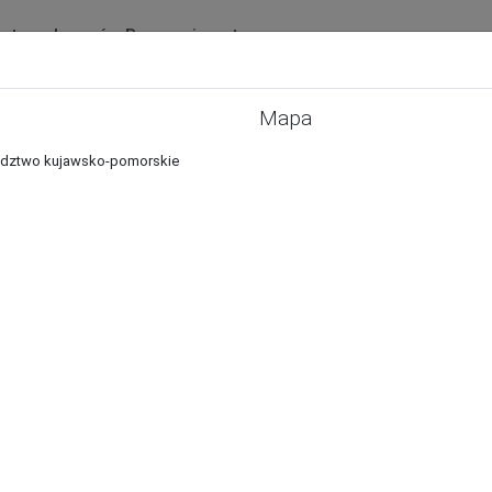
ista ogłoszeń
Baza zwierząt
Ogłoszenia
Schroniska
Mapa
Schroniska dla zwierząt
ewództwo kujawsko-pomorskie