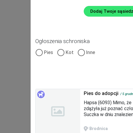
Dodaj Twoje sąsied
Ogłoszenia schroniska
Ładowanie mapy...
Pies
Kot
Inne
Pies do adopcji
5 grud
Hapsa (6093) Mimo, że 
zdążyła już poznać czło
Suczka w dniu znalezie
ropomacicze i wystarczy
Brodnica