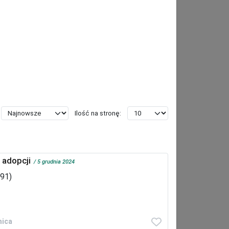
Ilość na stronę:
 adopcji
5 grudnia 2024
091)
nica