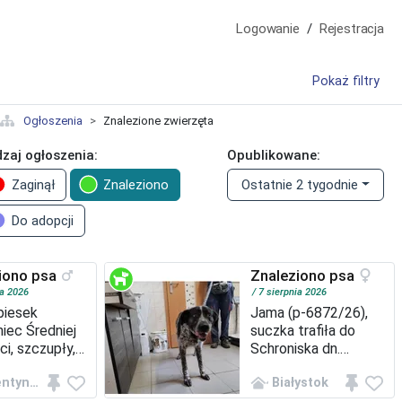
Logowanie
Rejestracja
Pokaż filtry
Ogłoszenia
Znalezione zwierzęta
zaj ogłoszenia:
Opublikowane:
Zaginął
Znaleziono
Ostatnie 2 tygodnie
Do adopcji
iono psa
Znaleziono psa
ia 2026
7 sierpnia 2026
piesek
Jama (p-6872/26),
iec Średniej
suczka trafiła do
ci, szczupły,
Schroniska dn.
zenie biało
07.08.2026r. z ul.
Florentynów
Białystok
 z beżowymi
Kasprzaka Płeć