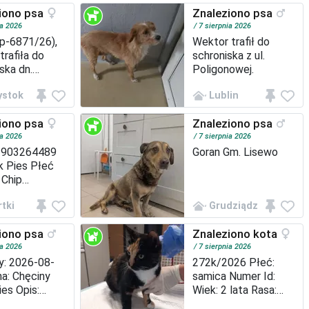
i, krótka
Suczka Wielkość
iono psa
Znaleziono psa
długi pysk,
Średni Wiek 1-8 lat
nos, uszy
Sierść Krótka
ia 2026
7 sierpnia 2026
, lekko
p-6871/26),
Wektor trafił do
ęte, długie
trafiła do
schroniska z ul.
on długi, lekk
ska dn.
Poligonowej.
26r. z ul.
ystok
Lublin
kowskiej
uczka
iono psa
Znaleziono psa
ść Mały Wiek
 Sierść Krótka
ia 2026
7 sierpnia 2026
3903264489
Goran Gm. Lisewo
k Pies Płeć
 Chip
3903264489
tki
Grudziądz
dzenia: 2020
18kg W
iono psa
Znaleziono kota
cie
eczenia brak
ia 2026
7 sierpnia 2026
chip, suczka
y: 2026-08-
272k/2026 Płeć:
a zachipowana
a: Chęciny
samica Numer Id:
nisku. Teren
ies Opis:
Wiek: 2 lata Rasa:
Brzeźnio M
iec, tricolor
mieszaniec