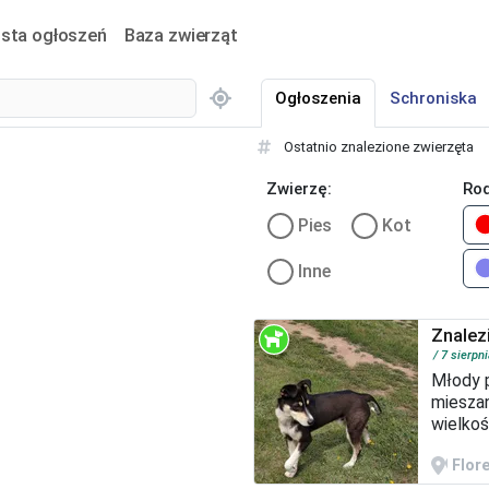
ista ogłoszeń
Baza zwierząt
Ogłoszenia
Schroniska
Ostatnio znalezione zwierzęta
Zwierzę:
Rod
Pies
Kot
Inne
Znalez
7 sierpn
Młody 
mieszan
wielkoś
umaszc
czarne