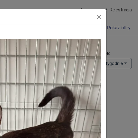
Logowanie
Rejestracja
Pokaż filtry
 zwierzęta oraz zwierzęta do adopcji
zaj ogłoszenia:
Opublikowane:
Zaginął
Znaleziono
Ostatnie 2 tygodnie
Do adopcji
Wczytywanie ogłoszeń...