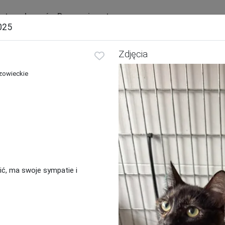
ista ogłoszeń
Baza zwierząt
025
Ogłoszenia
Schroniska
Zdjęcia
Ostatnio zaginione i znalezione
zowieckie
Zwierzę:
Rod
Pies
Kot
Inne
ić, ma swoje sympatie i