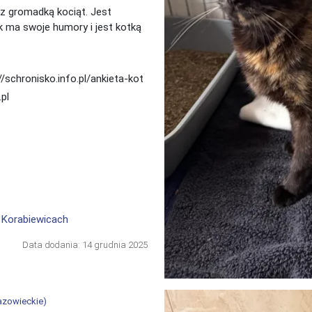
 z gromadką kociąt. Jest
k ma swoje humory i jest kotką
/schronisko.info.pl/ankieta-kot
.pl
 Korabiewicach
Data dodania:
14 grudnia 2025
mazowieckie
)