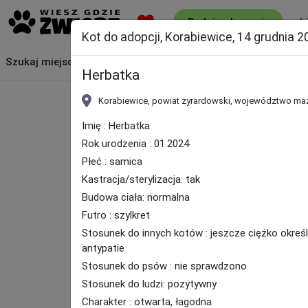
L
Dodaj ogłoszenie
Kot do adopcji, Korabiewice, 14 grudnia 2
Szukaj
miejsca
Herbatka
Korabiewice, powiat żyrardowski, województwo ma
Imię : Herbatka
Rok urodzenia : 01.2024
Płeć : samica
Kastracja/sterylizacja: tak
Budowa ciała: normalna
Futro : szylkret
Stosunek do innych kotów : jeszcze ciężko określ
antypatie
Stosunek do psów : nie sprawdzono
Stosunek do ludzi: pozytywny
Charakter : otwarta, łagodna