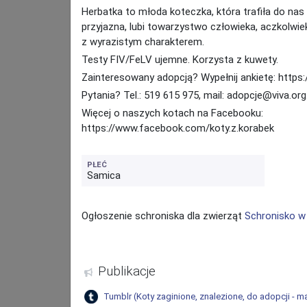
Herbatka to młoda koteczka, która trafiła do nas
przyjazna, lubi towarzystwo człowieka, aczkolwie
z wyrazistym charakterem.
Testy FIV/FeLV ujemne. Korzysta z kuwety.
Zainteresowany adopcją? Wypełnij ankietę: https:/
Ładowanie mapy...
Pytania? Tel.: 519 615 975, mail: adopcje@viva.org
Więcej o naszych kotach na Facebooku:
https://www.facebook.com/koty.z.korabek
PŁEĆ
Samica
Ogłoszenie schroniska dla zwierząt
Schronisko w
Publikacje
Tumblr
(
Koty zaginione, znalezione, do adopcji - 