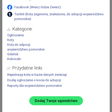
Facebook
(
Wiesz Gdzie Zwierz
)
Ogłoszenia
Schroniska
Pokaż filtry
Tumblr
(
Koty zaginione, znalezione, do adopcji województwo
pomorskie
)
Ostatnio zaginione i znalezione zwierzęta oraz zwierzęta do adopcji
Kategorie:
Zwierzę:
Ogłoszenia
Koty
Pies
Kot
Inne
Koty do adpocji
województwo pomorskie
Rodzaj ogłoszenia:
Gdańsk
Zaginął
Znaleziono
Do adopcji
Kokoszki
Opublikowane:
Przydatne linki:
Ostatnie 2 tygodnie
Rejestracja
kota
w bazie danych zwierząt
Dodaj ogłoszenie o kocie do adopcji
Raporty dla
województwo pomorskie
Dodaj Twoje sąsiedztwo