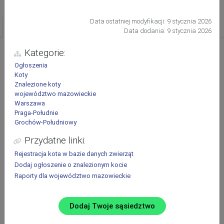
Data ostatniej modyfikacji:
9 stycznia 2026
Ogłoszenia
Schroniska
Pokaż filtry
Data dodania:
9 stycznia 2026
Ostatnio zaginione i znalezione zwierzęta oraz zwierzęta do adopcji
Kategorie:
Ogłoszenia
Zwierzę:
Koty
Pies
Kot
Inne
Znalezione koty
województwo mazowieckie
Rodzaj ogłoszenia:
Warszawa
Praga-Południe
Zaginął
Znaleziono
Do adopcji
Grochów-Południowy
Opublikowane:
Przydatne linki:
Ostatnie 2 tygodnie
Rejestracja
kota
w bazie danych zwierząt
Dodaj ogłoszenie o znalezionym kocie
Raporty dla
województwo mazowieckie
Dodaj Twoje sąsiedztwo