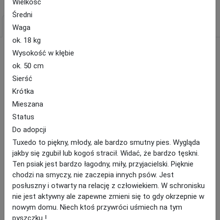
Wielkość
Średni
Ogłoszenia
Schroniska
Pokaż filtry
Waga
ok. 18 kg
Ostatnio zaginione i znalezione zwierzęta oraz zwierzęta do adopcji
Wysokość w kłębie
Zwierzę:
ok. 50 cm
Sierść
Pies
Kot
Inne
Krótka
Rodzaj ogłoszenia:
Mieszana
Zaginął
Znaleziono
Do adopcji
Status
Do adopcji
Opublikowane:
Tuxedo to piękny, młody, ale bardzo smutny pies. Wygląda
Ostatnie 2 tygodnie
jakby się zgubił lub kogoś stracił. Widać, że bardzo tęskni.
Ten psiak jest bardzo łagodny, miły, przyjacielski. Pięknie
chodzi na smyczy, nie zaczepia innych psów. Jest
posłuszny i otwarty na relację z człowiekiem. W schronisku
nie jest aktywny ale zapewne zmieni się to gdy okrzepnie w
nowym domu. Niech ktoś przywróci uśmiech na tym
pyszczku !