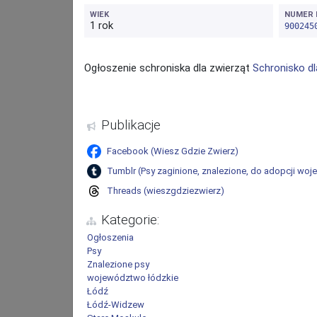
WIEK
NUMER 
1 rok
900245
Ogłoszenie schroniska dla zwierząt
Schronisko dl
Ładowanie mapy...
Publikacje
Facebook
(
Wiesz Gdzie Zwierz
)
Tumblr
(
Psy zaginione, znalezione, do adopcji wo
Threads
(
wieszgdziezwierz
)
Kategorie:
Ogłoszenia
Psy
Znalezione psy
województwo łódzkie
Łódź
Łódź-Widzew