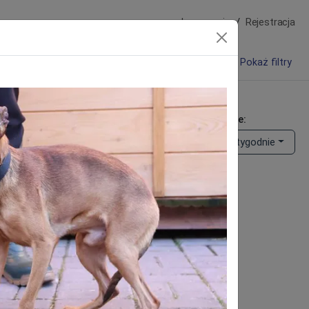
Logowanie
Rejestracja
Pokaż filtry
 zwierzęta oraz zwierzęta do adopcji
zaj ogłoszenia:
Opublikowane:
Zaginął
Znaleziono
Ostatnie 2 tygodnie
Do adopcji
Wczytywanie ogłoszeń...