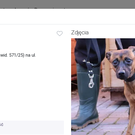
ista ogłoszeń
Baza zwierząt
Ogłoszenia
Schroniska
Zdjęcia
Ostatnio zaginione i znalezione
Zwierzę:
Rod
id. 571/25) na ul.
Pies
Kot
Inne
ŚĆ