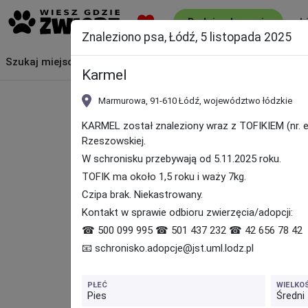
L
Dodaj ogłoszenie
Znaleziono psa, Łódź, 5 listopada 2025
Szukaj
miejsca
Karmel
Marmurowa, 91-610 Łódź, województwo łódzkie
KARMEL został znaleziony wraz z TOFIKIEM (nr. ew
Rzeszowskiej.
W schronisku przebywają od 5.11.2025 roku.
TOFIK ma około 1,5 roku i waży 7kg.
Czipa brak. Niekastrowany.
Kontakt w sprawie odbioru zwierzęcia/adopcji:
☎ 500 099 995 ☎ 501 437 232 ☎ 42 656 78 42
📧 schronisko.adopcje@jst.uml.lodz.pl
PŁEĆ
WIELKO
Pies
Średni