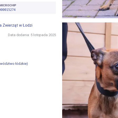
MICROCHIP
000015274
a Zwierząt w Łodzi
Data dodania:
5 listopada 2025
jewództwo łódzkie
)