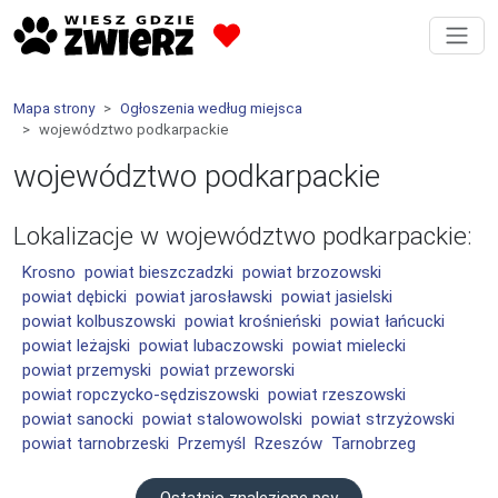
Mapa strony
Ogłoszenia według miejsca
województwo podkarpackie
województwo podkarpackie
Lokalizacje w
województwo podkarpackie
:
Krosno
powiat bieszczadzki
powiat brzozowski
powiat dębicki
powiat jarosławski
powiat jasielski
powiat kolbuszowski
powiat krośnieński
powiat łańcucki
powiat leżajski
powiat lubaczowski
powiat mielecki
powiat przemyski
powiat przeworski
powiat ropczycko-sędziszowski
powiat rzeszowski
powiat sanocki
powiat stalowowolski
powiat strzyżowski
powiat tarnobrzeski
Przemyśl
Rzeszów
Tarnobrzeg