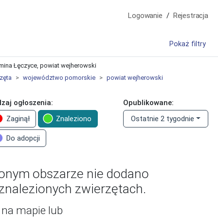
Logowanie
Rejestracja
Pokaż filtry
gmina Łęczyce, powiat wejherowski
zęta
województwo pomorskie
powiat wejherowski
zaj ogłoszenia:
Opublikowane:
Zaginął
Znaleziono
Ostatnie 2 tygodnie
Do adopcji
onym obszarze nie dodano
znalezionych zwierzętach.
 na mapie
lub