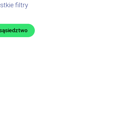
kie filtry
 sąsiedztwo